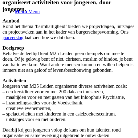
organiseert activiteiten voor jongeren, door
jongeren.
Menu
Menu
Aanbod
Rond het thema ‘barmhartigheid’ bieden we projectdagen, lintstages
en projectweken aan in het kader van burgerschapsvorming. Ons
jaarverslag
laat zien hoe we dat doen.
Doelgroep
Behalve de leeftijd kent M25 Leiden geen drempels om mee te
doen. Of je gelovig bent of niet, christen, moslim of hindoe, je bent
van harte welkom. Want andere mensen kunnen en willen helpen is
immers niet aan geloof of levensbeschouwing gebonden.
Activiteiten
Jongeren van M25 Leiden organiseren diverse activiteiten zoals:
– een kerstdiner voor en met 200 dak- en thuislozen,
– maaltijden voor en met gasten van het Inloophuis Psychiatrie,
– inzamelingsacties voor de Voedselbank,
– creatieve evenementen,
– spelactiviteiten met kinderen in een asielzoekerscentrum,
– uitstapjes voor en met ouderen.
Daarbij krijgen jongeren volop de kans om hun talenten rond
organisatie en samenwerking uitgebreid te ontwikkelen.